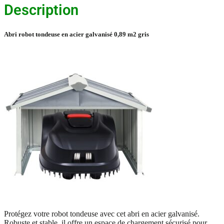
gris
Description
Abri robot tondeuse en acier galvanisé 0,89 m2 gris
Protégez votre robot tondeuse avec cet abri en acier galvanisé.
Robuste et stable, il offre un espace de chargement sécurisé pour