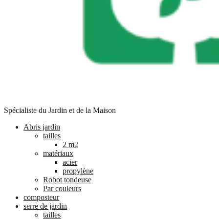
Spécialiste du Jardin et de la Maison
Abris jardin
tailles
2 m2
matériaux
acier
propylène
Robot tondeuse
Par couleurs
composteur
serre de jardin
tailles