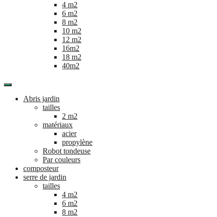
4 m2
6 m2
8 m2
10 m2
12 m2
16m2
18 m2
40m2
Abris jardin
tailles
2 m2
matériaux
acier
propylène
Robot tondeuse
Par couleurs
composteur
serre de jardin
tailles
4 m2
6 m2
8 m2