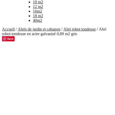
10 m2
12 m2
16m2
18 m2
40m2
Accueil
/
Abris de jardin et cabanon
/
Abri robot tondeuse
/ Abri
robot tondeuse en acier galvanisé 0,89 m2 gris
Save