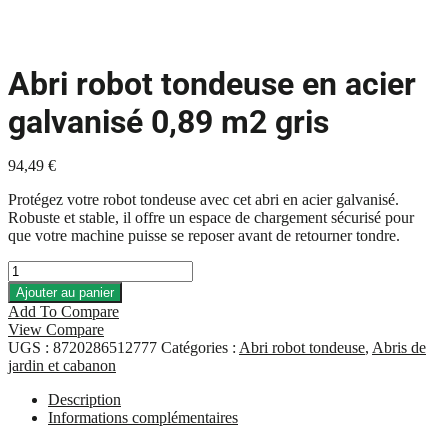
Abri robot tondeuse en acier
galvanisé 0,89 m2 gris
94,49
€
Protégez votre robot tondeuse avec cet abri en acier galvanisé.
Robuste et stable, il offre un espace de chargement sécurisé pour
que votre machine puisse se reposer avant de retourner tondre.
quantité
de
Ajouter au panier
Abri
Add To Compare
robot
View Compare
tondeuse
UGS :
8720286512777
Catégories :
Abri robot tondeuse
,
Abris de
en
jardin et cabanon
acier
galvanisé
Description
0,89
Informations complémentaires
m2