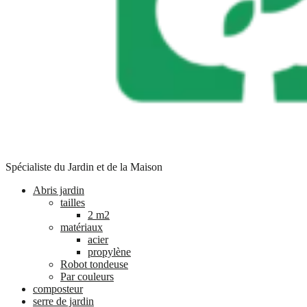
Spécialiste du Jardin et de la Maison
Abris jardin
tailles
2 m2
matériaux
acier
propylène
Robot tondeuse
Par couleurs
composteur
serre de jardin