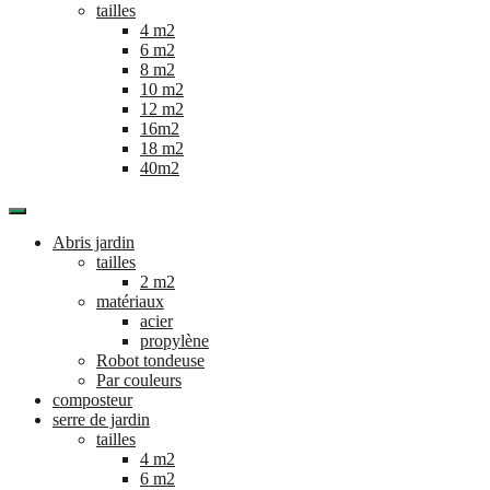
tailles
4 m2
6 m2
8 m2
10 m2
12 m2
16m2
18 m2
40m2
Abris jardin
tailles
2 m2
matériaux
acier
propylène
Robot tondeuse
Par couleurs
composteur
serre de jardin
tailles
4 m2
6 m2