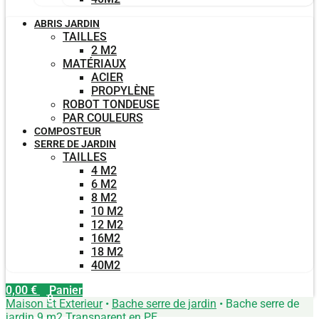
ABRIS JARDIN
TAILLES
2 M2
MATÉRIAUX
ACIER
PROPYLÈNE
ROBOT TONDEUSE
PAR COULEURS
COMPOSTEUR
SERRE DE JARDIN
TAILLES
4 M2
6 M2
8 M2
10 M2
12 M2
16M2
18 M2
40M2
0,00
€
Panier
0
Maison Et Exterieur
•
Bache serre de jardin
•
Bache serre de
jardin 9 m2 Transparent en PE