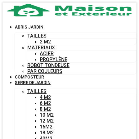
Aller
au
contenu
ABRIS JARDIN
TAILLES
2 M2
MATÉRIAUX
ACIER
PROPYLÈNE
ROBOT TONDEUSE
PAR COULEURS
COMPOSTEUR
SERRE DE JARDIN
TAILLES
4 M2
6 M2
8 M2
10 M2
12 M2
16M2
18 M2
40M2