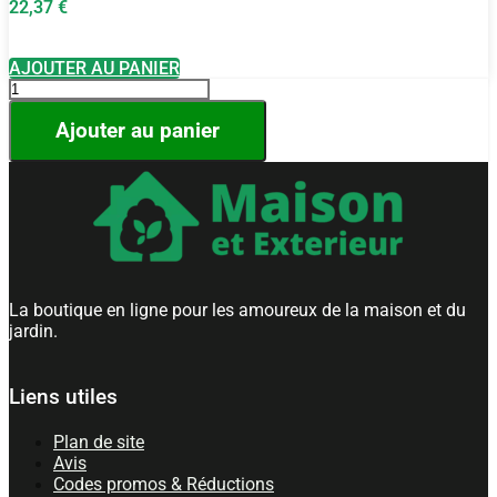
22,37
€
AJOUTER AU PANIER
quantité
de
Bache
Ajouter au panier
serre
de
jardin
9
m2
Transparent
en
PE
La boutique en ligne pour les amoureux de la maison et du
jardin.
Liens utiles
Plan de site
Avis
Codes promos & Réductions