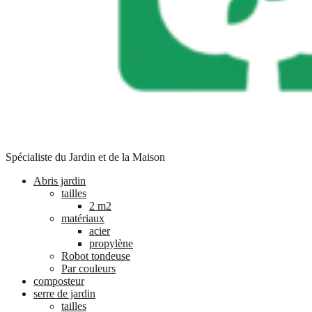
Spécialiste du Jardin et de la Maison
Abris jardin
tailles
2 m2
matériaux
acier
propylène
Robot tondeuse
Par couleurs
composteur
serre de jardin
tailles