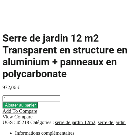
Serre de jardin 12 m2
Transparent en structure en
aluminium + panneaux en
polycarbonate
972,06
€
quantité
de
Ajouter au panier
Serre
Add To Compare
de
View Compare
jardin
UGS :
45218
Catégories :
serre de jardin 12m2
,
serre de jardin
12
m2
Informations complémentaires
Transparent