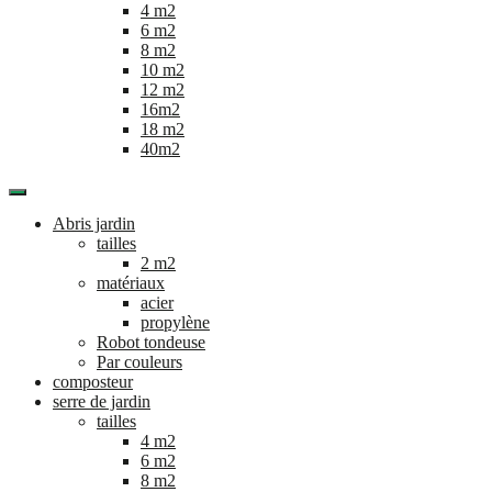
4 m2
6 m2
8 m2
10 m2
12 m2
16m2
18 m2
40m2
Abris jardin
tailles
2 m2
matériaux
acier
propylène
Robot tondeuse
Par couleurs
composteur
serre de jardin
tailles
4 m2
6 m2
8 m2