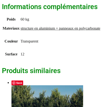
en
Informations complémentaires
structure
en
aluminium
Poids
60 kg
+
panneaux
en
Materiaux
structure en aluminium + panneaux en polycarbonate
polycarbonate
Couleur
Transparent
Surface
12
Produits similaires
Save