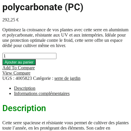
polycarbonate (PC)
292,25
€
Optimisez la croissance de vos plantes avec cette serre en aluminium
et polycarbonate, résistante aux UV et aux intempéries. Idéale pour
une protection optimale contre le froid, cette serre offre un espace
dédié pour cultiver même en hiver.
quantité
de
Ajouter au panier
Serre
Add To Compare
de
View Compare
jardin
UGS :
4005823
Catégorie :
serre de jardin
1,76
m2
Description
Vert
Informations complémentaires
en
aluminium
Description
et
polycarbonate
(PC)
Cette serre spacieuse et résistante vous permet de cultiver des plantes
toute l’année, en les protégeant des éléments. Son cadre en