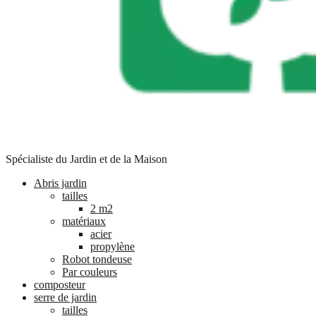
Spécialiste du Jardin et de la Maison
Abris jardin
tailles
2 m2
matériaux
acier
propylène
Robot tondeuse
Par couleurs
composteur
serre de jardin
tailles