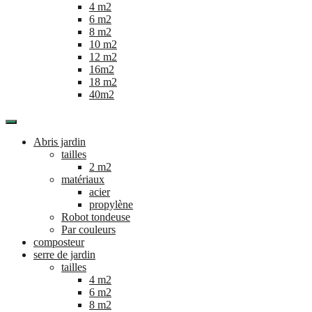
4 m2
6 m2
8 m2
10 m2
12 m2
16m2
18 m2
40m2
Abris jardin
tailles
2 m2
matériaux
acier
propylène
Robot tondeuse
Par couleurs
composteur
serre de jardin
tailles
4 m2
6 m2
8 m2