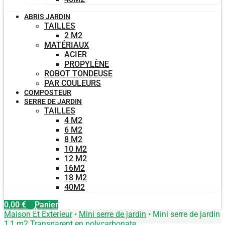
ABRIS JARDIN
TAILLES
2 M2
MATÉRIAUX
ACIER
PROPYLÈNE
ROBOT TONDEUSE
PAR COULEURS
COMPOSTEUR
SERRE DE JARDIN
TAILLES
4 M2
6 M2
8 M2
10 M2
12 M2
16M2
18 M2
40M2
0,00
€
Panier
0
Maison Et Exterieur
•
Mini serre de jardin
•
Mini serre de jardin
1,1 m2 Transparent en polycarbonate