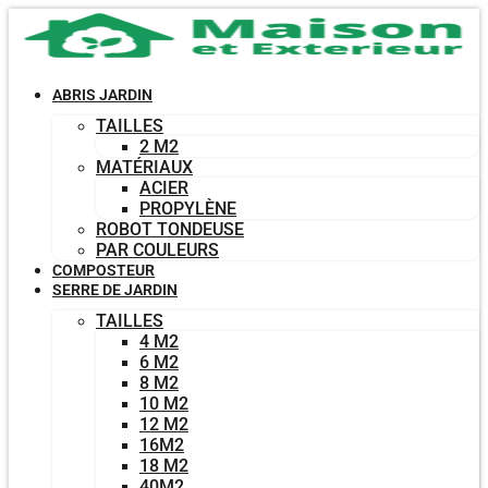
Aller
au
contenu
ABRIS JARDIN
TAILLES
2 M2
MATÉRIAUX
ACIER
PROPYLÈNE
ROBOT TONDEUSE
PAR COULEURS
COMPOSTEUR
SERRE DE JARDIN
TAILLES
4 M2
6 M2
8 M2
10 M2
12 M2
16M2
18 M2
40M2