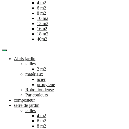
4 m2
6 m2
8 m2
10 m2
12 m2
16m2
18 m2
40m2
Abris jardin
tailles
2 m2
matériaux
acier
propylène
Robot tondeuse
Par couleurs
composteur
serre de jardin
tailles
4 m2
6 m2
8 m2