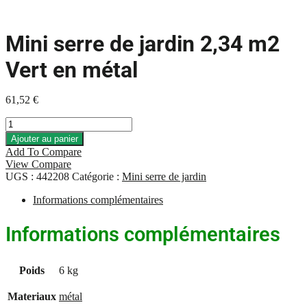
Mini serre de jardin 2,34 m2
Vert en métal
61,52
€
quantité
de
Ajouter au panier
Mini
Add To Compare
serre
View Compare
de
UGS :
442208
Catégorie :
Mini serre de jardin
jardin
2,34
Informations complémentaires
m2
Vert
Informations complémentaires
en
métal
Poids
6 kg
Materiaux
métal