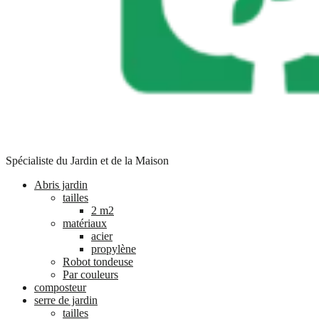
Spécialiste du Jardin et de la Maison
Abris jardin
tailles
2 m2
matériaux
acier
propylène
Robot tondeuse
Par couleurs
composteur
serre de jardin
tailles