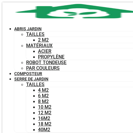
Aller
au
contenu
ABRIS JARDIN
TAILLES
2 M2
MATÉRIAUX
ACIER
PROPYLÈNE
ROBOT TONDEUSE
PAR COULEURS
COMPOSTEUR
SERRE DE JARDIN
TAILLES
4 M2
6 M2
8 M2
10 M2
12 M2
16M2
18 M2
40M2