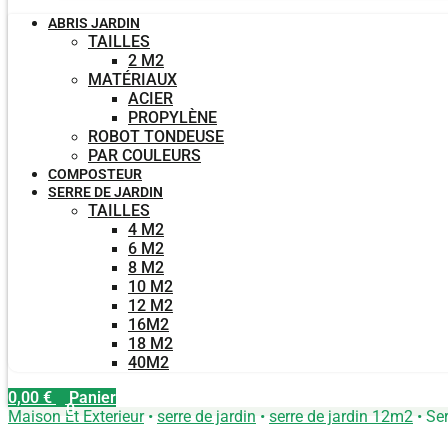
ABRIS JARDIN
TAILLES
2 M2
MATÉRIAUX
ACIER
PROPYLÈNE
ROBOT TONDEUSE
PAR COULEURS
COMPOSTEUR
SERRE DE JARDIN
TAILLES
4 M2
6 M2
8 M2
10 M2
12 M2
16M2
18 M2
40M2
0,00
€
Panier
0
Maison Et Exterieur
•
serre de jardin
•
serre de jardin 12m2
•
Ser