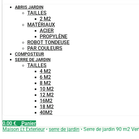
ABRIS JARDIN
TAILLES
2 M2
MATÉRIAUX
ACIER
PROPYLÈNE
ROBOT TONDEUSE
PAR COULEURS
COMPOSTEUR
SERRE DE JARDIN
TAILLES
4 M2
6 M2
8 M2
10 M2
12 M2
16M2
18 M2
40M2
0,00
€
Panier
0
Maison Et Exterieur
•
serre de jardin
•
Serre de jardin 90 m2 Ver