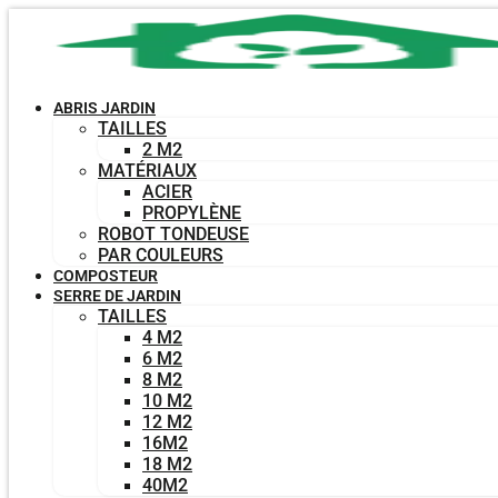
Aller
au
contenu
ABRIS JARDIN
TAILLES
2 M2
MATÉRIAUX
ACIER
PROPYLÈNE
ROBOT TONDEUSE
PAR COULEURS
COMPOSTEUR
SERRE DE JARDIN
TAILLES
4 M2
6 M2
8 M2
10 M2
12 M2
16M2
18 M2
40M2