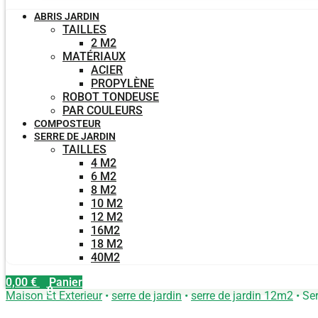
ABRIS JARDIN
TAILLES
2 M2
MATÉRIAUX
ACIER
PROPYLÈNE
ROBOT TONDEUSE
PAR COULEURS
COMPOSTEUR
SERRE DE JARDIN
TAILLES
4 M2
6 M2
8 M2
10 M2
12 M2
16M2
18 M2
40M2
0,00
€
Panier
0
Maison Et Exterieur
•
serre de jardin
•
serre de jardin 12m2
•
Ser