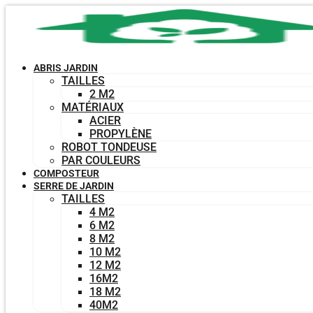
Aller
au
contenu
ABRIS JARDIN
TAILLES
2 M2
MATÉRIAUX
ACIER
PROPYLÈNE
ROBOT TONDEUSE
PAR COULEURS
COMPOSTEUR
SERRE DE JARDIN
TAILLES
4 M2
6 M2
8 M2
10 M2
12 M2
16M2
18 M2
40M2