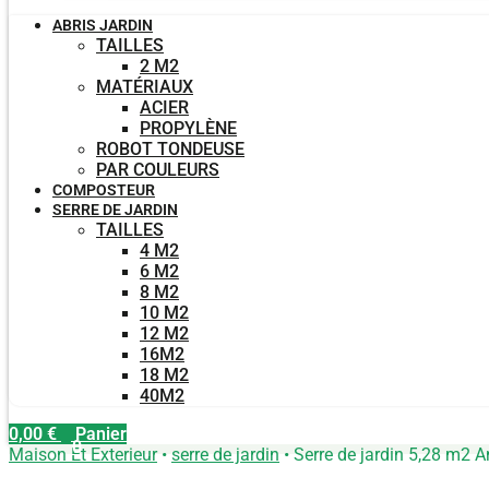
ABRIS JARDIN
TAILLES
2 M2
MATÉRIAUX
ACIER
PROPYLÈNE
ROBOT TONDEUSE
PAR COULEURS
COMPOSTEUR
SERRE DE JARDIN
TAILLES
4 M2
6 M2
8 M2
10 M2
12 M2
16M2
18 M2
40M2
0,00
€
Panier
0
Maison Et Exterieur
•
serre de jardin
•
Serre de jardin 5,28 m2 A