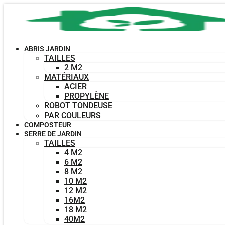
Aller
au
contenu
ABRIS JARDIN
TAILLES
2 M2
MATÉRIAUX
ACIER
PROPYLÈNE
ROBOT TONDEUSE
PAR COULEURS
COMPOSTEUR
SERRE DE JARDIN
TAILLES
4 M2
6 M2
8 M2
10 M2
12 M2
16M2
18 M2
40M2