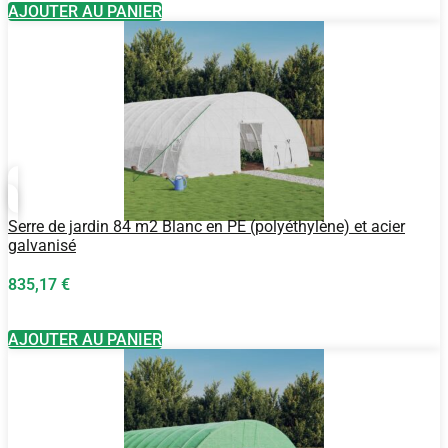
AJOUTER AU PANIER
Serre de jardin 84 m2 Blanc en PE (polyéthylène) et acier
galvanisé
835,17
€
AJOUTER AU PANIER