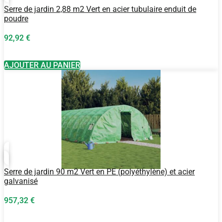
Serre de jardin 2,88 m2 Vert en acier tubulaire enduit de
poudre
92,92
€
AJOUTER AU PANIER
Serre de jardin 90 m2 Vert en PE (polyéthylène) et acier
galvanisé
957,32
€