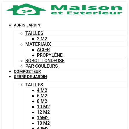
Aller
au
contenu
ABRIS JARDIN
TAILLES
2 M2
MATÉRIAUX
ACIER
PROPYLÈNE
ROBOT TONDEUSE
PAR COULEURS
COMPOSTEUR
SERRE DE JARDIN
TAILLES
4 M2
6 M2
8 M2
10 M2
12 M2
16M2
18 M2
40M2