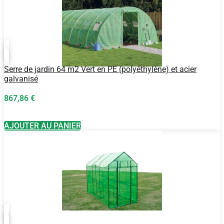
Serre de jardin 64 m2 Vert en PE (polyéthylène) et acier
galvanisé
867,86
€
AJOUTER AU PANIER