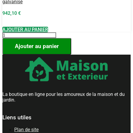
galvanisé
942,10
€
AJOUTER AU PANIER
quantité
de
Serre
Ajouter au panier
de
jardin
3,6
m2
Anthracite
en
aluminium
et
acier
La boutique en ligne pour les amoureux de la maison et du
et
jardin.
polycarbonate
Liens utiles
Plan de site