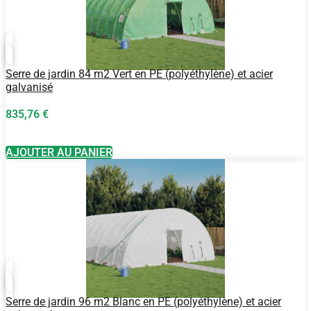
Serre de jardin 84 m2 Vert en PE (polyéthylène) et acier
galvanisé
835,76
€
AJOUTER AU PANIER
Serre de jardin 96 m2 Blanc en PE (polyéthylène) et acier