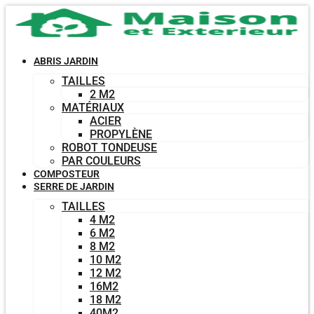
Aller
au
contenu
ABRIS JARDIN
TAILLES
2 M2
MATÉRIAUX
ACIER
PROPYLÈNE
ROBOT TONDEUSE
PAR COULEURS
COMPOSTEUR
SERRE DE JARDIN
TAILLES
4 M2
6 M2
8 M2
10 M2
12 M2
16M2
18 M2
40M2