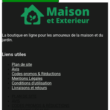
jardin
13,5
m2
Blanc
en
tissu
maillé
PE
La boutique en ligne pour les amoureux de la maison et du
(polyéthylène)
jardin.
et
acier
galvanisé
Liens utiles
Plan de site
Avis
Codes promos & Réductions
Mentions Légales
Conditions d’utilisation
Livraisons et retours
PLAN DE SITE
AVIS
CODES PROMOS & RÉDUCTIONS