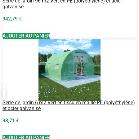
Serre de jardin 96 m2 Vert en PE (polyéthylène) et acier
galvanisé
942,79
€
AJOUTER AU PANIER
Serre de jardin 6 m2 Vert en tissu en maille PE (polyéthylène)
et acier galvanisé
98,71
€
AJOUTER AU PANIER