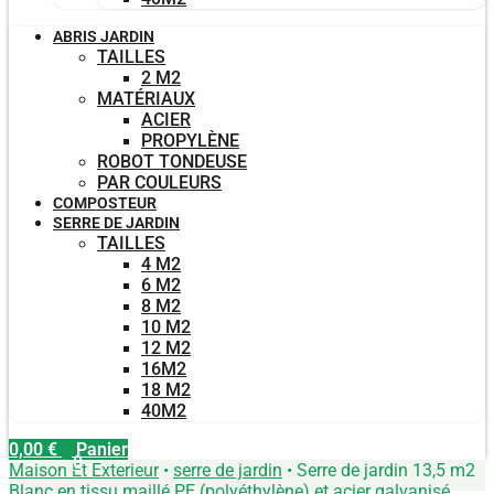
ABRIS JARDIN
TAILLES
2 M2
MATÉRIAUX
ACIER
PROPYLÈNE
ROBOT TONDEUSE
PAR COULEURS
COMPOSTEUR
SERRE DE JARDIN
TAILLES
4 M2
6 M2
8 M2
10 M2
12 M2
16M2
18 M2
40M2
0,00
€
Panier
0
Maison Et Exterieur
•
serre de jardin
•
Serre de jardin 13,5 m2
Blanc en tissu maillé PE (polyéthylène) et acier galvanisé