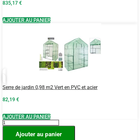
835,17
€
AJOUTER AU PANIER
Serre de jardin 0,98 m2 Vert en PVC et acier
82,19
€
AJOUTER AU PANIER
quantité
de
Serre
Ajouter au panier
de