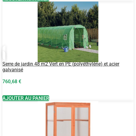
Serre de jardin 48 m2 Vert en PE (polyéthylène) et acier
galvanisé
760,68
€
AJOUTER AU PANIER