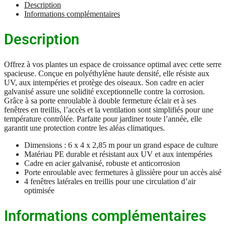
m2
Description
Vert
Informations complémentaires
en
PE
Description
(polyéthylène)
et
acier
Offrez à vos plantes un espace de croissance optimal avec cette serre
galvanisé
spacieuse. Conçue en polyéthylène haute densité, elle résiste aux
UV, aux intempéries et protège des oiseaux. Son cadre en acier
galvanisé assure une solidité exceptionnelle contre la corrosion.
Grâce à sa porte enroulable à double fermeture éclair et à ses
fenêtres en treillis, l’accès et la ventilation sont simplifiés pour une
température contrôlée. Parfaite pour jardiner toute l’année, elle
garantit une protection contre les aléas climatiques.
Dimensions : 6 x 4 x 2,85 m pour un grand espace de culture
Matériau PE durable et résistant aux UV et aux intempéries
Cadre en acier galvanisé, robuste et anticorrosion
Porte enroulable avec fermetures à glissière pour un accès aisé
4 fenêtres latérales en treillis pour une circulation d’air
optimisée
Informations complémentaires