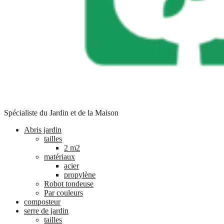
Spécialiste du Jardin et de la Maison
Abris jardin
tailles
2 m2
matériaux
acier
propylène
Robot tondeuse
Par couleurs
composteur
serre de jardin
tailles