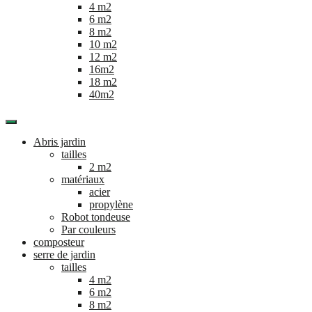
4 m2
6 m2
8 m2
10 m2
12 m2
16m2
18 m2
40m2
Abris jardin
tailles
2 m2
matériaux
acier
propylène
Robot tondeuse
Par couleurs
composteur
serre de jardin
tailles
4 m2
6 m2
8 m2