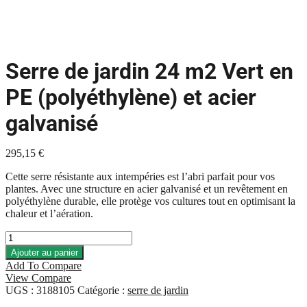
Serre de jardin 24 m2 Vert en
PE (polyéthylène) et acier
galvanisé
295,15
€
Cette serre résistante aux intempéries est l’abri parfait pour vos
plantes. Avec une structure en acier galvanisé et un revêtement en
polyéthylène durable, elle protège vos cultures tout en optimisant la
chaleur et l’aération.
quantité
de
Ajouter au panier
Serre
Add To Compare
de
View Compare
jardin
UGS :
3188105
Catégorie :
serre de jardin
24