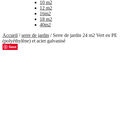
10 m2
12 m2
16m2
18 m2
40m2
Accueil
/
serre de jardin
/ Serre de jardin 24 m2 Vert en PE
(polyéthylène) et acier galvanisé
Save