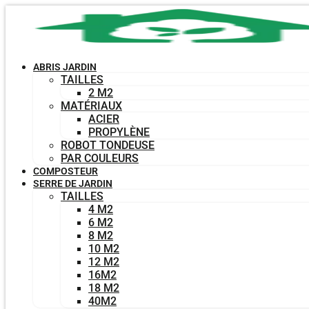
Aller
au
contenu
ABRIS JARDIN
TAILLES
2 M2
MATÉRIAUX
ACIER
PROPYLÈNE
ROBOT TONDEUSE
PAR COULEURS
COMPOSTEUR
SERRE DE JARDIN
TAILLES
4 M2
6 M2
8 M2
10 M2
12 M2
16M2
18 M2
40M2