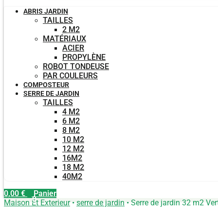
ABRIS JARDIN
TAILLES
2 M2
MATÉRIAUX
ACIER
PROPYLÈNE
ROBOT TONDEUSE
PAR COULEURS
COMPOSTEUR
SERRE DE JARDIN
TAILLES
4 M2
6 M2
8 M2
10 M2
12 M2
16M2
18 M2
40M2
0,00
€
Panier
0
Maison Et Exterieur
•
serre de jardin
•
Serre de jardin 32 m2 Ver