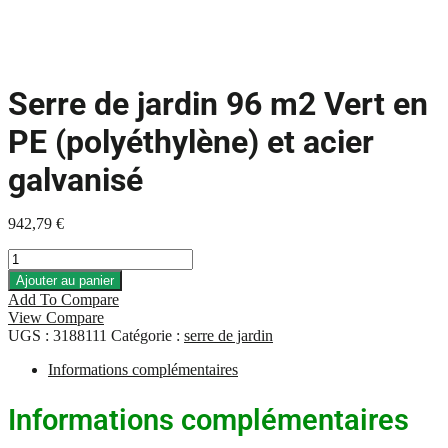
Serre de jardin 96 m2 Vert en
PE (polyéthylène) et acier
galvanisé
942,79
€
quantité
de
Ajouter au panier
Serre
Add To Compare
de
View Compare
jardin
UGS :
3188111
Catégorie :
serre de jardin
96
m2
Informations complémentaires
Vert
en
Informations complémentaires
PE
(polyéthylène)