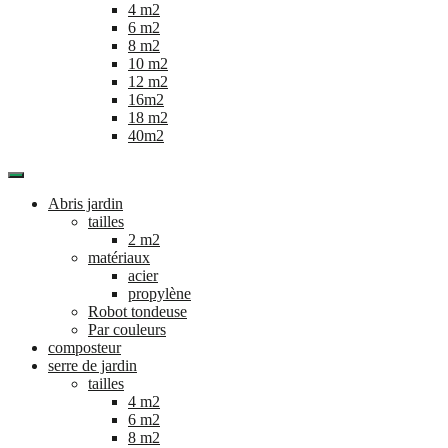
4 m2
6 m2
8 m2
10 m2
12 m2
16m2
18 m2
40m2
Abris jardin
tailles
2 m2
matériaux
acier
propylène
Robot tondeuse
Par couleurs
composteur
serre de jardin
tailles
4 m2
6 m2
8 m2