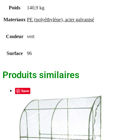
et
Poids
140,9 kg
acier
galvanisé
Materiaux
PE (polyéthylène), acier galvanisé
Couleur
vert
Surface
96
Produits similaires
Save