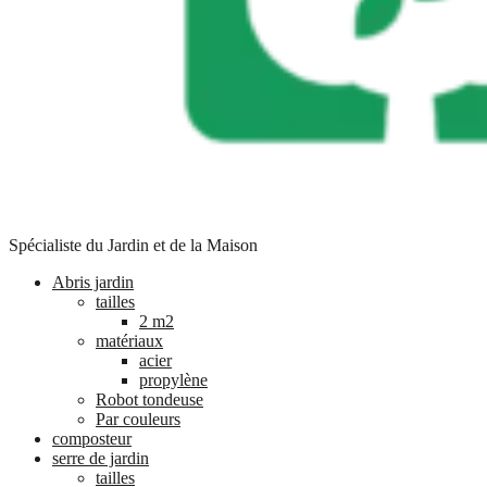
Spécialiste du Jardin et de la Maison
Abris jardin
tailles
2 m2
matériaux
acier
propylène
Robot tondeuse
Par couleurs
composteur
serre de jardin
tailles