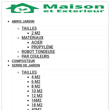
Aller
au
contenu
ABRIS JARDIN
TAILLES
2 M2
MATÉRIAUX
ACIER
PROPYLÈNE
ROBOT TONDEUSE
PAR COULEURS
COMPOSTEUR
SERRE DE JARDIN
TAILLES
4 M2
6 M2
8 M2
10 M2
12 M2
16M2
18 M2
40M2