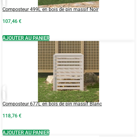
Composteur 499L en bois de pin massif Noir
107,46
€
AJOUTER AU PANIER
Composteur 677L en bois de pin massif Blanc
118,76
€
AJOUTER AU PANIER