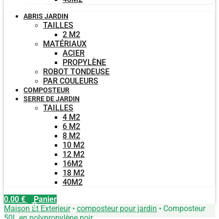
ABRIS JARDIN
TAILLES
2 M2
MATÉRIAUX
ACIER
PROPYLÈNE
ROBOT TONDEUSE
PAR COULEURS
COMPOSTEUR
SERRE DE JARDIN
TAILLES
4 M2
6 M2
8 M2
10 M2
12 M2
16M2
18 M2
40M2
0,00
€
Panier
0
Maison Et Exterieur
•
composteur pour jardin
•
Composteur
50L en polypropylène noir